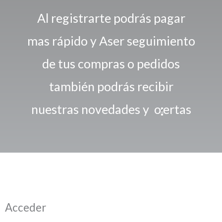
Al registrarte podrás pagar
mas rápido y Aser seguimiento
de tus compras o pedidos
también podrás recibir
nuestra
s
novedades y
o
ertas
f
Obligatorio
Obligatorio
Obligatorio
Obligatorio
Acceder