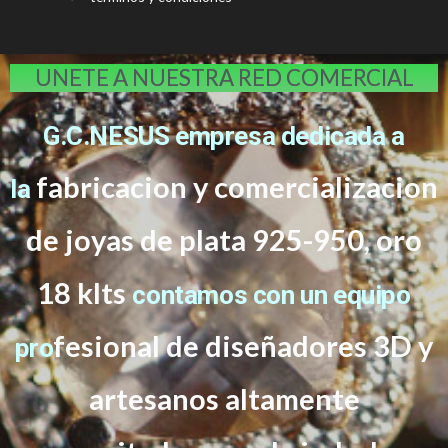
UNETE A NUESTRA RED COMERCIAL
G.C.NESUS empresa dedicada a
fabricacion y comercializacion
la
de joyas de plata 925-950, oro
18 klts
contamos con un equipo
f
esional de diseñadores 3D y
pro
artesanos altamente