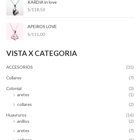
KARDIA in love
S/
118,50
APEIROS LOVE
S/
111,00
VISTA X CATEGORIA
ACCESORIOS
(35)
Collares
(7)
Colonial
(3)
aretes
(1)
collares
(2)
Huayruros
(16)
anillos
(2)
aretes
(7)
collares
(6)