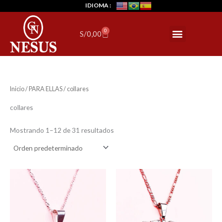
Ir
IDIOMA :
al
contenido
0
Menu
Cart
S/
0,00
Inicio
/
PARA ELLAS
/ collares
collares
Mostrando 1–12 de 31 resultados