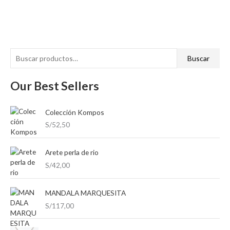
B
P
P
Buscar
u
r
r
s
Our Best Sellers
e
e
c
c
c
a
Colección Kompos
i
i
r
S/
52,50
o
o
p
m
m
o
Arete perla de rio
í
á
S/
42,00
r
n
x
:
i
i
MANDALA MARQUESITA
m
m
S/
117,00
o
o