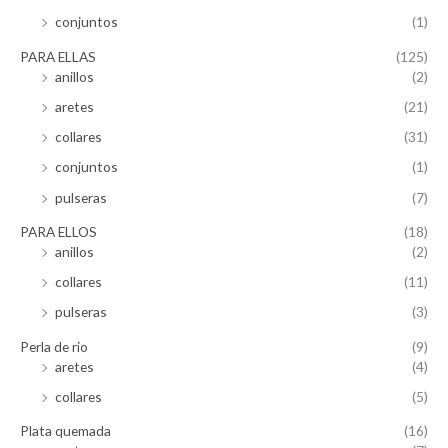
conjuntos
(1)
PARA ELLAS
(125)
anillos
(2)
aretes
(21)
collares
(31)
conjuntos
(1)
pulseras
(7)
PARA ELLOS
(18)
anillos
(2)
collares
(11)
pulseras
(3)
Perla de rio
(9)
aretes
(4)
collares
(5)
Plata quemada
(16)