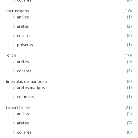
Incrustados
(10)
anillos
(1)
aretes
(2)
collares
(6)
pulseras
(1)
KIDS
(10)
aretes
(7)
collares
(3)
linea alas de mariposa
(4)
aretes maripos
(1)
cojuntos
(1)
Linea Circones
(21)
anillos
(2)
aretes
(7)
collares
(8)