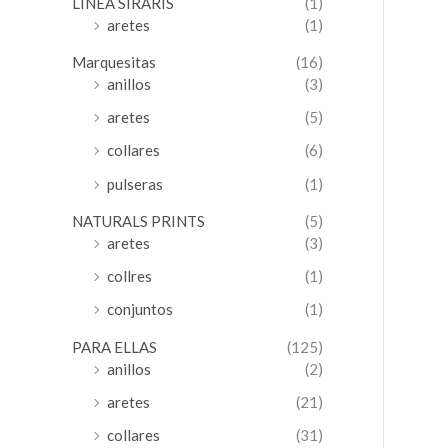
LINEA SIRARIS
(1)
aretes
(1)
Marquesitas
(16)
anillos
(3)
aretes
(5)
collares
(6)
pulseras
(1)
NATURALS PRINTS
(5)
aretes
(3)
collres
(1)
conjuntos
(1)
PARA ELLAS
(125)
anillos
(2)
aretes
(21)
collares
(31)