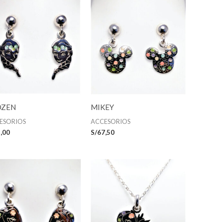
OZEN
MIKEY
ESORIOS
ACCESORIOS
,00
S/
67,50