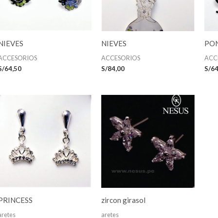
NIEVES
NIEVES
PO
ACCESORIOS
ACCESORIOS
ACC
S/
64,50
S/
84,00
S/
64
PRINCESS
zircon girasol
aretes
aretes