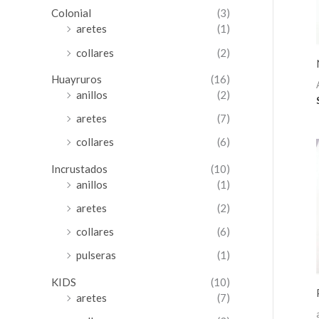
Colonial
(3)
aretes
(1)
collares
(2)
Huayruros
(16)
anillos
(2)
aretes
(7)
collares
(6)
Incrustados
(10)
anillos
(1)
aretes
(2)
collares
(6)
pulseras
(1)
KIDS
(10)
aretes
(7)