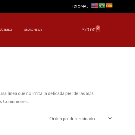
IDIOMA :
0
Cart
S/
0,00
TÁCTENOS
GRUPO NESUS
a línea que no irrita la delicada piel de las más
as Comuniones.