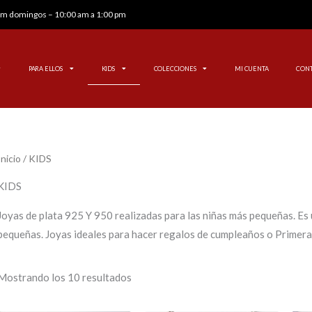
 pm domingos – 10:00 am a 1:00 pm
PARA ELLOS
KIDS
COLECCIONES
MI CUENTA
CON
Inicio
/ KIDS
KIDS
Joyas de plata 925 Y 950 realizadas para las niñas más pequeñas. Es un
pequeñas. Joyas ideales para hacer regalos de cumpleaños o Primer
Mostrando los 10 resultados