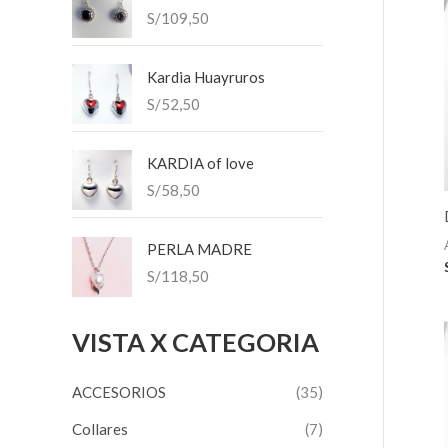
S/
109,50
r
n
x
:
i
i
Kardia Huayruros
m
m
S/
52,50
o
o
KARDIA of love
S/
58,50
PERLA MADRE
S/
118,50
VISTA X CATEGORIA
ACCESORIOS
(35)
Collares
(7)