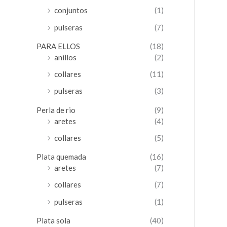
conjuntos
(1)
pulseras
(7)
PARA ELLOS
(18)
anillos
(2)
collares
(11)
pulseras
(3)
Perla de rio
(9)
aretes
(4)
collares
(5)
Plata quemada
(16)
aretes
(7)
collares
(7)
pulseras
(1)
Plata sola
(40)