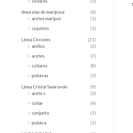
collares
(3)
linea alas de mariposa
(4)
aretes maripos
(1)
cojuntos
(1)
Linea Circones
(21)
anillos
(2)
aretes
(7)
collares
(8)
pulseras
(3)
Linea Cristal Swarovski
(9)
arete s
(3)
collar
(4)
conjunto
(1)
pulsera
(1)