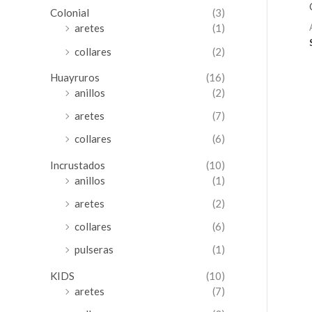
Colonial
(3)
aretes
(1)
collares
(2)
Huayruros
(16)
anillos
(2)
aretes
(7)
collares
(6)
Incrustados
(10)
anillos
(1)
aretes
(2)
collares
(6)
pulseras
(1)
KIDS
(10)
aretes
(7)