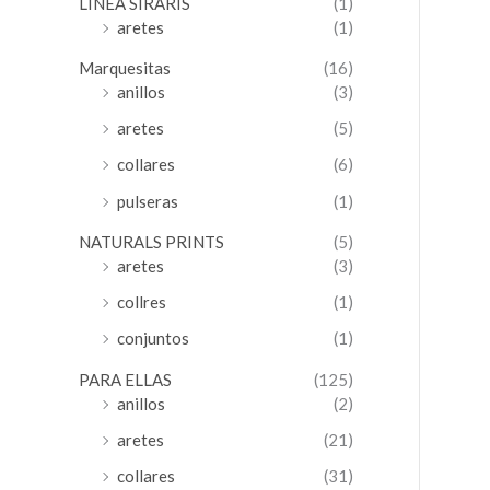
LINEA SIRARIS
(1)
aretes
(1)
Marquesitas
(16)
anillos
(3)
aretes
(5)
collares
(6)
pulseras
(1)
NATURALS PRINTS
(5)
aretes
(3)
collres
(1)
conjuntos
(1)
PARA ELLAS
(125)
anillos
(2)
aretes
(21)
collares
(31)