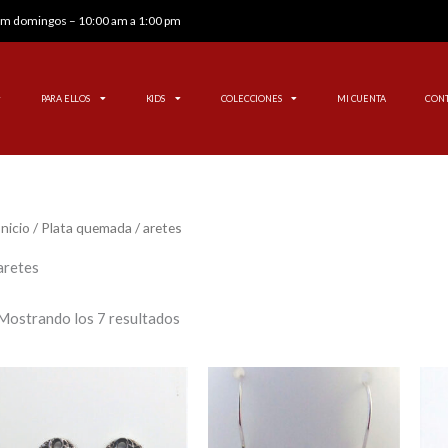
 pm domingos – 10:00 am a 1:00 pm
PARA ELLOS
KIDS
COLECCIONES
MI CUENTA
CON
Inicio
/
Plata quemada
/ aretes
aretes
Mostrando los 7 resultados