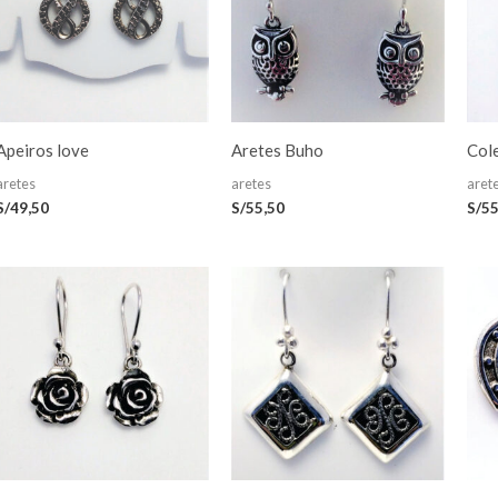
Apeiros love
Aretes Buho
Cole
aretes
aretes
aret
S/
49,50
S/
55,50
S/
55