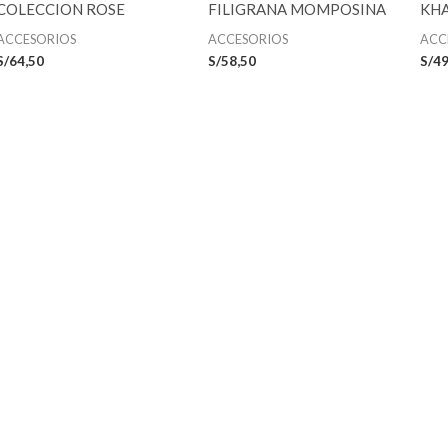
COLECCION ROSE
FILIGRANA MOMPOSINA
KH
ACCESORIOS
ACCESORIOS
ACC
S/
64,50
S/
58,50
S/
49