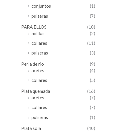
conjuntos
(1)
pulseras
(7)
PARA ELLOS
(18)
anillos
(2)
collares
(11)
pulseras
(3)
Perla de rio
(9)
aretes
(4)
collares
(5)
Plata quemada
(16)
aretes
(7)
collares
(7)
pulseras
(1)
Plata sola
(40)