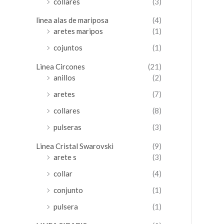
collares
(3)
linea alas de mariposa
(4)
aretes maripos
(1)
cojuntos
(1)
Linea Circones
(21)
anillos
(2)
aretes
(7)
collares
(8)
pulseras
(3)
Linea Cristal Swarovski
(9)
arete s
(3)
collar
(4)
conjunto
(1)
pulsera
(1)