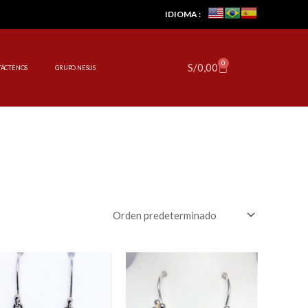
IDIOMA :
0
Cart
S/
0,00
TÁCTENOS
GRUPO NESUS