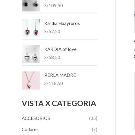
S/
109,50
r
n
x
:
i
i
Kardia Huayruros
m
m
S/
52,50
o
o
KARDIA of love
S/
58,50
PERLA MADRE
S/
118,50
VISTA X CATEGORIA
ACCESORIOS
(35)
Collares
(7)