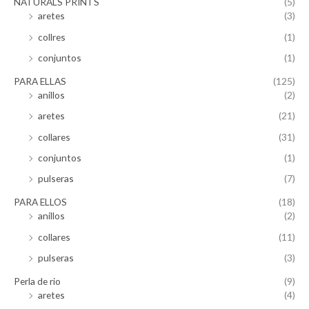
NATURALS PRINTS
(5)
aretes
(3)
collres
(1)
conjuntos
(1)
PARA ELLAS
(125)
anillos
(2)
aretes
(21)
collares
(31)
conjuntos
(1)
pulseras
(7)
PARA ELLOS
(18)
anillos
(2)
collares
(11)
pulseras
(3)
Perla de rio
(9)
aretes
(4)