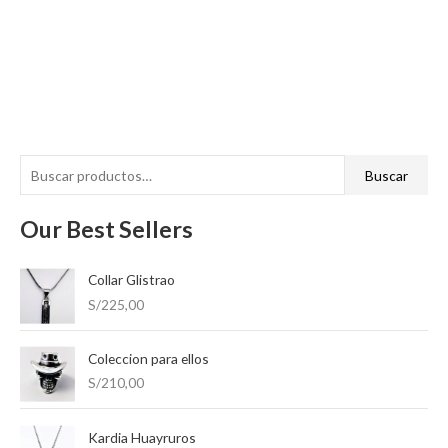
B
P
P
Buscar
u
r
r
s
Our Best Sellers
e
e
c
c
c
a
Collar Glistrao
i
i
r
S/
225,00
o
o
p
m
m
o
Coleccion para ellos
í
á
S/
210,00
r
n
x
:
i
i
Kardia Huayruros
m
m