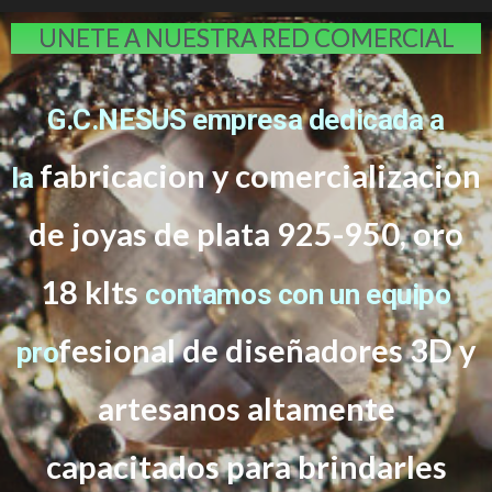
UNETE A NUESTRA RED COMERCIAL
G.C.NESUS empresa dedicada a
fabricacion y comercializacion
la
de joyas de plata 925-950, oro
18 klts
contamos con un equipo
f
esional de diseñadores 3D y
pro
artesanos altamente
capacitados
para brindarles