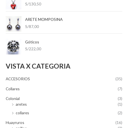
S/
130,50
o
o
ARETE MOMPOSINA
S/
87,00
Góticos
S/
222,00
VISTA X CATEGORIA
ACCESORIOS
(35)
Collares
(7)
Colonial
(3)
aretes
(1)
collares
(2)
Huayruros
(16)