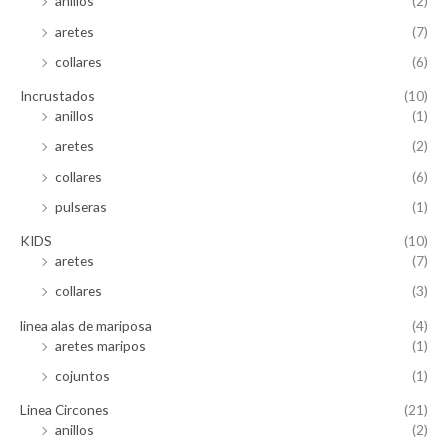
anillos
(2)
aretes
(7)
collares
(6)
Incrustados
(10)
anillos
(1)
aretes
(2)
collares
(6)
pulseras
(1)
KIDS
(10)
aretes
(7)
collares
(3)
linea alas de mariposa
(4)
aretes maripos
(1)
cojuntos
(1)
Linea Circones
(21)
anillos
(2)