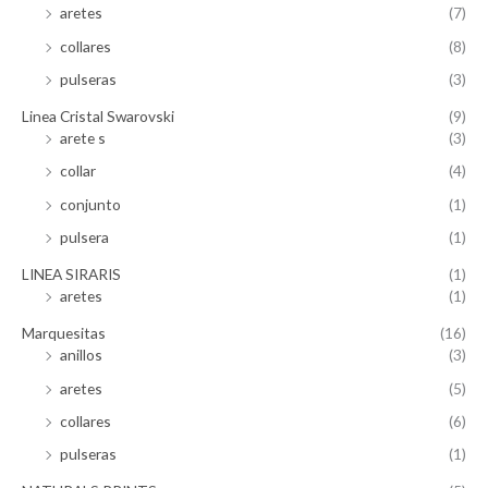
aretes
(7)
collares
(8)
pulseras
(3)
Linea Cristal Swarovski
(9)
arete s
(3)
collar
(4)
conjunto
(1)
pulsera
(1)
LINEA SIRARIS
(1)
aretes
(1)
Marquesitas
(16)
anillos
(3)
aretes
(5)
collares
(6)
pulseras
(1)