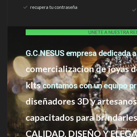
recupera tu contraseña
UNETE A NUESTRA R
G.C.NESUS empresa dedicada a
comercializacion de joyas d
klts
contamos con un equipo p
diseñadores 3D y artesano
capacitados
para brindarle
CALIDAD, DISEÑO Y ELEGA