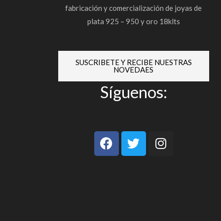
fabricación y comercialización de joyas de
plata 925 – 950 y oro 18klts
SUSCRIBETE Y RECIBE NUESTRAS
NOVEDAES
Síguenos:
F
T
I
a
w
n
c
i
s
e
t
t
b
t
a
o
e
g
o
r
r