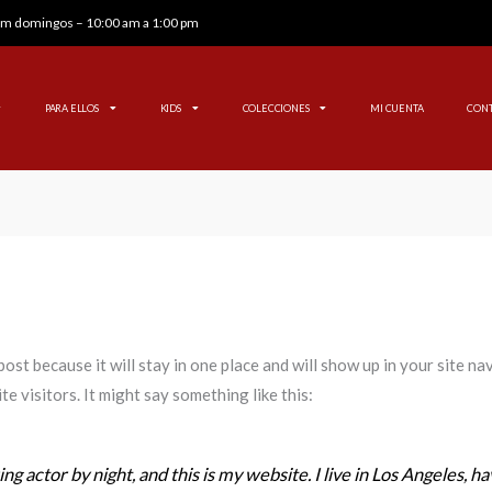
 pm domingos – 10:00 am a 1:00 pm
PARA ELLOS
KIDS
COLECCIONES
MI CUENTA
CON
 post because it will stay in one place and will show up in your site n
e visitors. It might say something like this:
ng actor by night, and this is my website. I live in Los Angeles, h