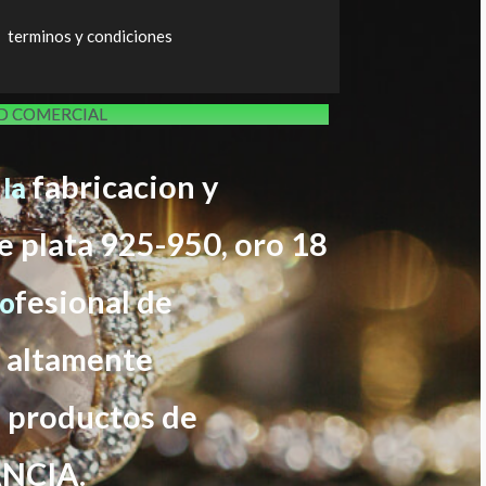
terminos y condiciones
ED COMERCIAL
fabricacion y
 la
e plata 925-950, oro 18
f
esional de
ro
s altamente
s productos de
NCIA.