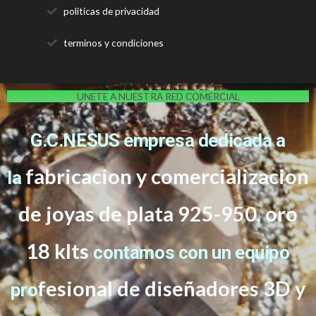
politicas de privacidad
terminos y condiciones
UNETE A NUESTRA RED COMERCIAL
G.C.NESUS empresa dedicada a
fabricacion y comercializacion
la
de joyas de plata 925-950, oro
18 klts
contamos con un equipo
f
esional de diseñadores 3D y
pro