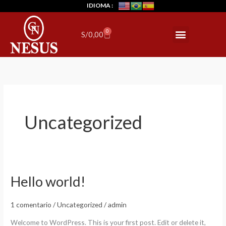
Ir
IDIOMA :
al
contenido
0
Menu
Cart
S/
0,00
Uncategorized
Hello world!
Hello
world!
1 comentario
/
Uncategorized
/
admin
Welcome to WordPress. This is your first post. Edit or delete it,