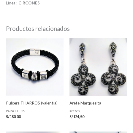
Línea
: CIRCONES
Productos relacionados
Pulcera THARROS (valentia)
Arete Marquesita
PARA ELLOS
aretes
S/
180,00
S/
124,50