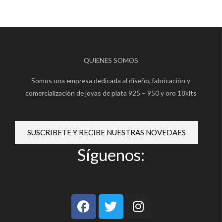
QUIENES SOMOS
Somos una empresa dedicada al diseño, fabricación y
comercialización de joyas de plata 925 – 950 y oro 18klts
SUSCRIBETE Y RECIBE NUESTRAS NOVEDAES
Síguenos:
F
T
I
a
w
n