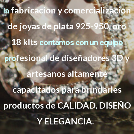
fabricacion y comercializacion
la
de joyas de plata 925-950, oro
18 klts
contamos con un equipo
f
esional de diseñadores 3D y
pro
artesanos altamente
capacitados
para brindarles
productos de CALIDAD, DISEÑO
Y ELEGANCIA.