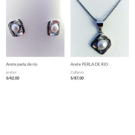
Arete perla de rio
Arete PERLA DE RIO
aretes
Collares
S/
42,00
S/
87,00