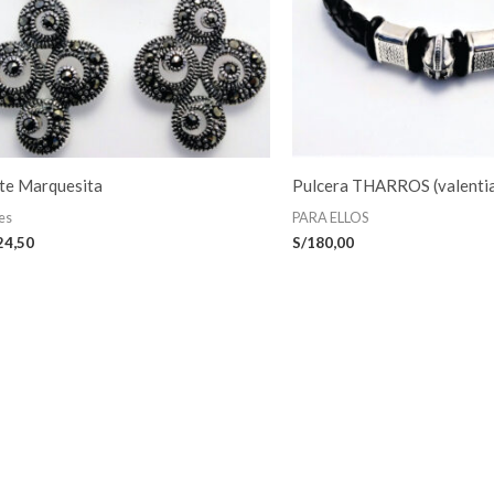
te Marquesita
Pulcera THARROS (valenti
es
PARA ELLOS
24,50
S/
180,00