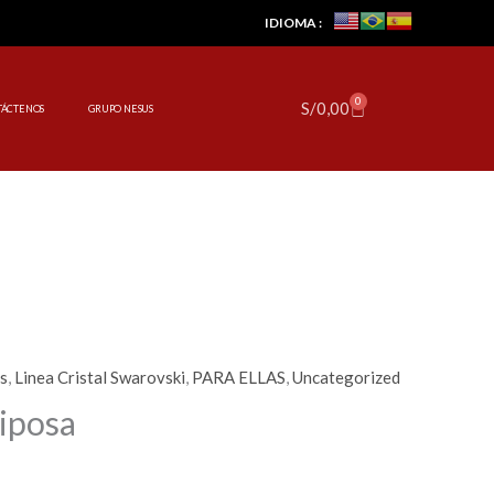
IDIOMA :
0
Cart
S/
0,00
TÁCTENOS
GRUPO NESUS
es
,
Linea Cristal Swarovski
,
PARA ELLAS
,
Uncategorized
riposa