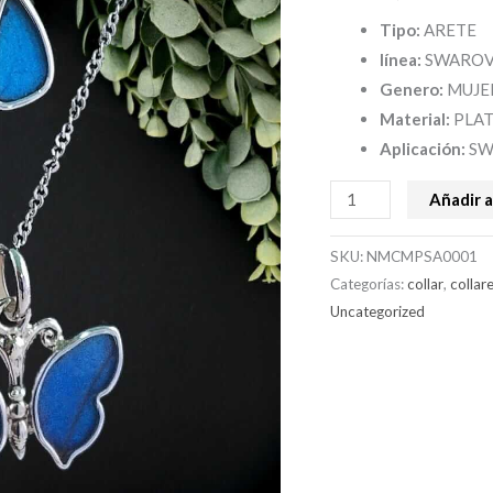
Tipo:
ARETE
línea:
SWAROV
Genero:
MUJE
Material:
PLAT
Aplicación:
SW
Añadir a
SKU:
NMCMPSA0001
Categorías:
collar
,
collar
Uncategorized