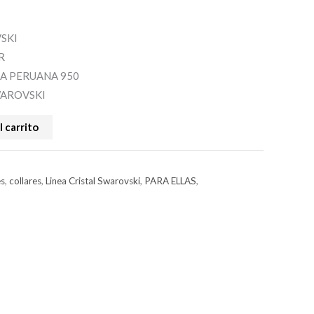
SKI
R
A PERUANA 950
AROVSKI
l carrito
es
,
collares
,
Linea Cristal Swarovski
,
PARA ELLAS
,