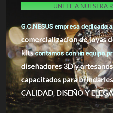
UNETE A NUESTRA 
G.C.NESUS empresa dedicada a
comercializacion de joyas d
klts
contamos con un equipo p
diseñadores 3D y artesano
capacitados
para brindarle
CALIDAD, DISEÑO Y ELEGA