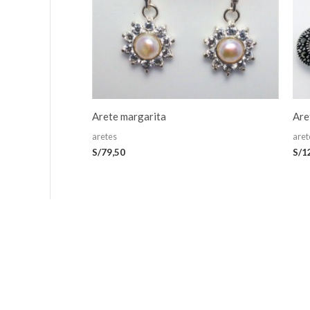
Arete margarita
Are
aretes
aret
S/
79,50
S/
1