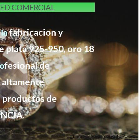
RED COMERCIAL
fabricacion y
 la
e plata 925-950, oro 18
f
esional de
ro
s altamente
s productos de
NCIA.