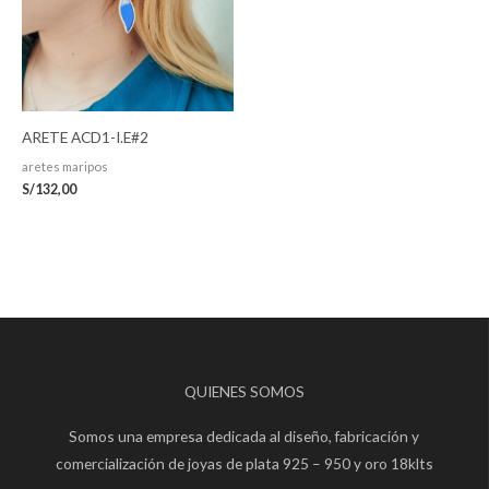
ARETE ACD1-I.E#2
aretes maripos
S/
132,00
QUIENES SOMOS
Somos una empresa dedicada al diseño, fabricación y
comercialización de joyas de plata 925 – 950 y oro 18klts