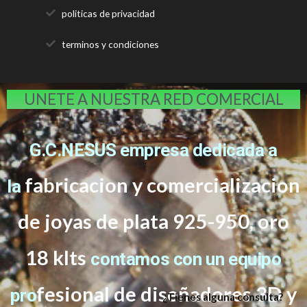
politicas de privacidad
terminos y condiciones
UNETE A NUESTRA RED COMERCIAL
G.C.NESUS empresa dedicada a
fabricacion y comercializacion
la
de joyas de plata 925-950, oro
18 klts
contamos con un equipo
f
esional de diseñadores 3D y
pro