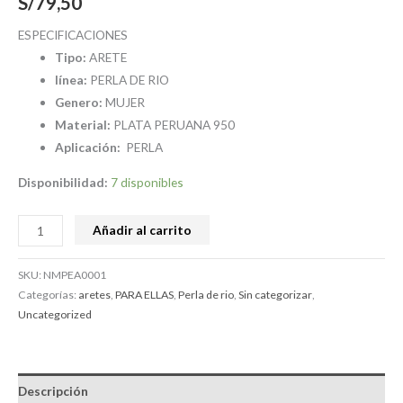
S/
79,50
ESPECIFICACIONES
Tipo:
ARETE
línea:
PERLA DE RIO
Genero:
MUJER
Material:
PLATA PERUANA 950
Aplicación:
PERLA
Disponibilidad:
7 disponibles
Añadir al carrito
SKU:
NMPEA0001
Categorías:
aretes
,
PARA ELLAS
,
Perla de rio
,
Sin categorizar
,
Uncategorized
Descripción