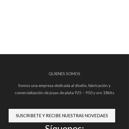
QUIENES SOMOS
Somos una empresa dedicada al diseño, fabricación y
comercialización de joyas de plata 925 – 950 y oro 18klts
SUSCRIBETE Y RECIBE NUESTRAS NOVEDAES
Síguenos: