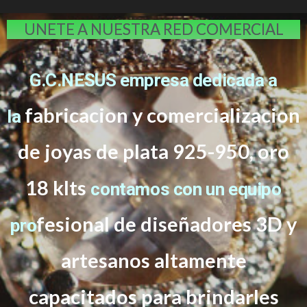
UNETE A NUESTRA RED COMERCIAL
G.C.NESUS empresa dedicada a
fabricacion y comercializacion
la
de joyas de plata 925-950, oro
18 klts
contamos con un equipo
f
esional de diseñadores 3D y
pro
artesanos altamente
capacitados
para brindarles