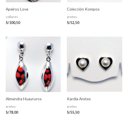
Apeiros Love
Colección Kompos
collares
aretes
S/
100,50
S/
52,50
Almendra Huayruros
Kardia Aretes
aretes
aretes
S/
78,00
S/
55,50