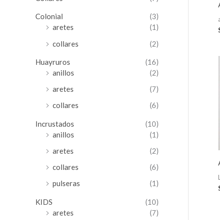
Colonial
(3)
aretes
(1)
collares
(2)
Huayruros
(16)
anillos
(2)
aretes
(7)
collares
(6)
Incrustados
(10)
anillos
(1)
aretes
(2)
collares
(6)
pulseras
(1)
KIDS
(10)
aretes
(7)