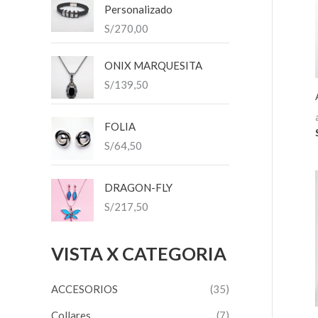
Personalizado
r
n
x
S/
270,00
:
i
i
ONIX MARQUESITA
m
m
S/
139,50
o
o
FOLIA
S/
64,50
DRAGON-FLY
S/
217,50
VISTA X CATEGORIA
ACCESORIOS
(35)
Collares
(7)