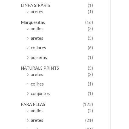
LINEA SIRARIS
(1)
aretes
(1)
Marquesitas
(16)
anillos
(3)
aretes
(5)
collares
(6)
pulseras
(1)
NATURALS PRINTS
(5)
aretes
(3)
collres
(1)
conjuntos
(1)
PARA ELLAS
(125)
anillos
(2)
aretes
(21)