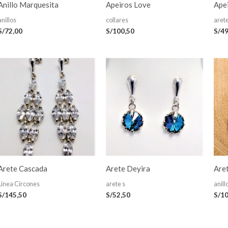
Anillo Marquesita
Apeiros Love
Apei
anillos
collares
aret
S/
72,00
S/
100,50
S/
49
Arete Cascada
Arete Deyira
Aret
Linea Circones
arete s
anill
S/
145,50
S/
52,50
S/
10