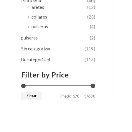
Plata sola
(40)
aretes
(12)
collares
(23)
pulseras
(4)
pulseras
(2)
Sin categorizar
(119)
Uncategorized
(113)
Filter by Price
Filtrar
Precio:
S/0
—
S/630