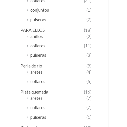
collares
(31)
conjuntos
(1)
pulseras
(7)
PARA ELLOS
(18)
anillos
(2)
collares
(11)
pulseras
(3)
Perla de rio
(9)
aretes
(4)
collares
(5)
Plata quemada
(16)
aretes
(7)
collares
(7)
pulseras
(1)