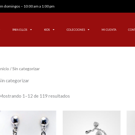
 pm domingos – 10:00 am a 1:00 pm
PARA ELLOS
KIDS
COLECCIONES
MI CUENTA
CON
Inicio
/ Sin categorizar
Sin categorizar
Mostrando 1–12 de 119 resultados