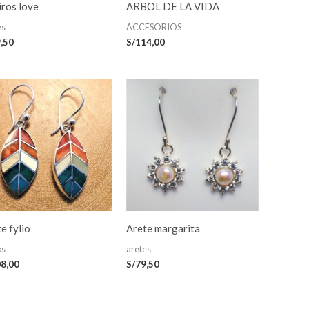
ros love
ARBOL DE LA VIDA
es
ACCESORIOS
,50
S/
114,00
e fylio
Arete margarita
os
aretes
8,00
S/
79,50