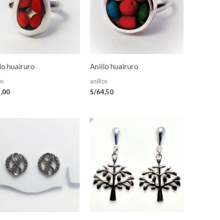
lo huairuro
Anillo huairuro
os
anillos
,00
S/
64,50