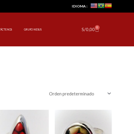
IDIOMA :
0
Cart
S/
0,00
TÁCTENOS
GRUPO NESUS