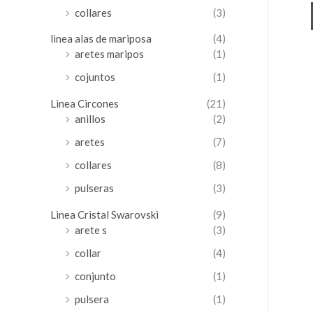
collares
(3)
linea alas de mariposa
(4)
aretes maripos
(1)
cojuntos
(1)
Linea Circones
(21)
anillos
(2)
aretes
(7)
collares
(8)
pulseras
(3)
Linea Cristal Swarovski
(9)
arete s
(3)
collar
(4)
conjunto
(1)
pulsera
(1)