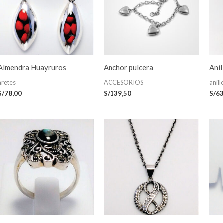
Almendra Huayruros
Anchor pulcera
Anil
aretes
ACCESORIOS
anill
S/
78,00
S/
139,50
S/
63