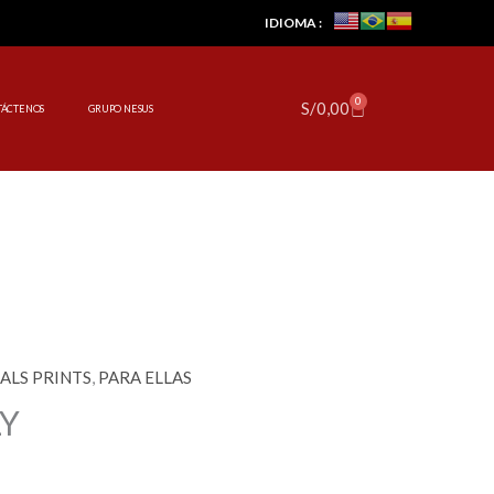
IDIOMA :
0
Cart
S/
0,00
TÁCTENOS
GRUPO NESUS
ALS PRINTS
,
PARA ELLAS
Y