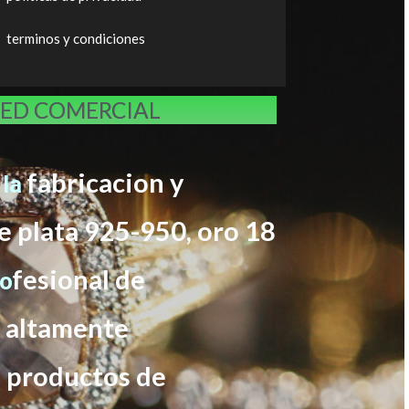
terminos y condiciones
RED COMERCIAL
fabricacion y
 la
e plata 925-950, oro 18
f
esional de
ro
s altamente
s productos de