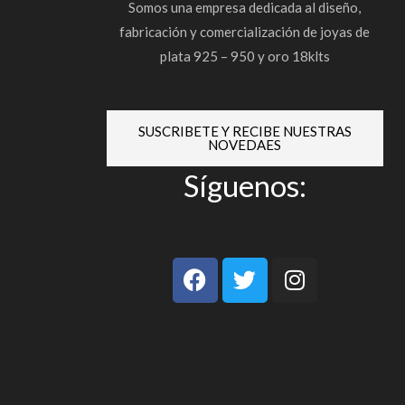
Somos una empresa dedicada al diseño,
fabricación y comercialización de joyas de
plata 925 – 950 y oro 18klts
SUSCRIBETE Y RECIBE NUESTRAS
NOVEDAES
Síguenos:
F
T
I
a
w
n
c
i
s
e
t
t
b
t
a
o
e
g
o
r
r