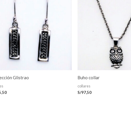
ección Glistrao
Buho collar
es
collares
5,50
S/
97,50