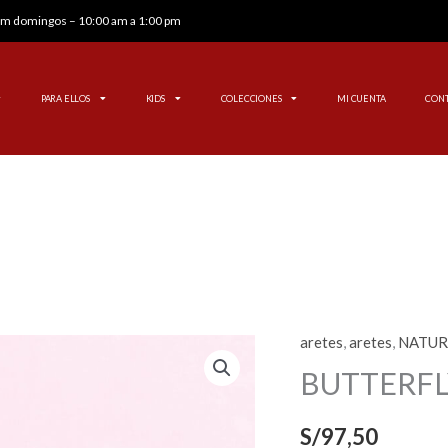
 pm domingos – 10:00 am a 1:00 pm
PARA ELLOS
KIDS
COLECCIONES
MI CUENTA
CON
aretes
,
aretes
,
NATUR
BUTTERFLY
cantidad
BUTTERFL
S/
97,50