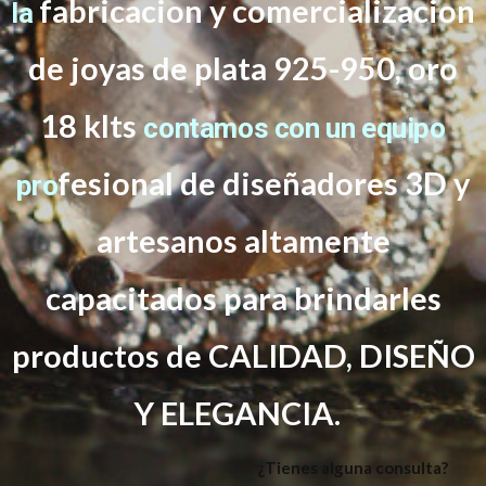
fabricacion y comercializacion
la
de joyas de plata 925-950, oro
18 klts
contamos con un equipo
f
esional de diseñadores 3D y
pro
artesanos altamente
capacitados
para brindarles
productos de CALIDAD, DISEÑO
Y ELEGANCIA.