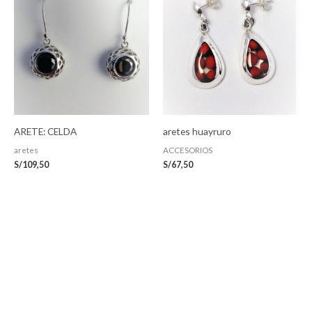
ARETE: CELDA
aretes huayruro
aretes
ACCESORIOS
S/
109,50
S/
67,50