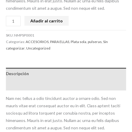
himenaeos. Mauris in erat justo. Nullam ac urna eu felis dapibus
condimentum sit amet a augue. Sed non neque elit sed.
Añadir al carrito
SKU:
NMPSP0001
Categorías:
ACCESORIOS
,
PARA ELLAS
,
Plata sola
,
pulseras
,
Sin
categorizar
,
Uncategorized
Descripción
Valoraciones (0)
Nam nec tellus a odio tincidunt auctor a ornare odio. Sed non
mauris vitae erat consequat auctor eu in elit. Class aptent taciti
sociosqu ad litora torquent per conubia nostra, per inceptos
himenaeos. Mauris in erat justo. Nullam ac urna eu felis dapibus
condimentum sit amet a augue. Sed non neque elit sed.