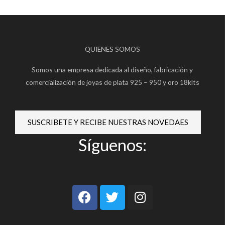
QUIENES SOMOS
Somos una empresa dedicada al diseño, fabricación y
comercialización de joyas de plata 925 – 950 y oro 18klts
SUSCRIBETE Y RECIBE NUESTRAS NOVEDAES
Síguenos:
F
T
I
a
w
n
c
i
s