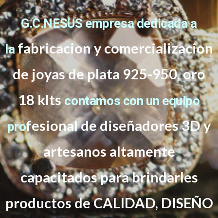
G.C.NESUS empresa dedicada a
fabricacion y comercializacion
la
de joyas de plata 925-950, oro
18 klts
contamos con un equipo
f
esional de diseñadores 3D y
pro
artesanos altamente
capacitados
para brindarles
productos de CALIDAD, DISEÑO