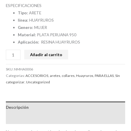
ESPECIFICACIONES
Tipo:
ARETE
línea:
HUAYRUROS
Genero:
MUJER
Material:
PLATA PERUANA 950
Aplicación:
RESINA HUAYRUROS
Añadir al carrito
SKU:
NMHA0006
Categorías:
ACCESORIOS
,
aretes
,
collares
,
Huayruros
,
PARA ELLAS
,
Sin
categorizar
,
Uncategorized
Descripción
Valoraciones (0)