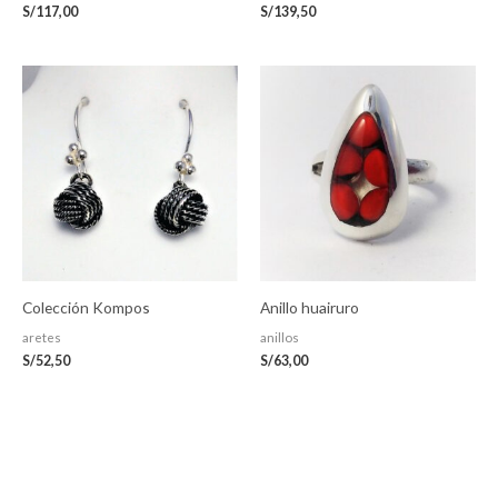
S/
117,00
S/
139,50
Colección Kompos
Anillo huairuro
aretes
anillos
S/
52,50
S/
63,00