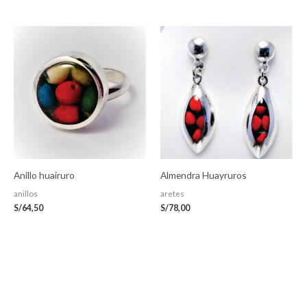
Anillo huairuro
Almendra Huayruros
anillos
aretes
S/
64,50
S/
78,00