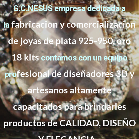
G.C.NESUS empresa dedicada a
fabricacion y comercializacion
la
de joyas de plata 925-950, oro
18 klts
contamos con un equipo
f
esional de diseñadores 3D y
pro
artesanos altamente
capacitados
para brindarles
productos de CALIDAD, DISEÑO