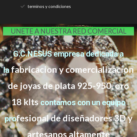
terminos y condiciones
UNETE A NUESTRA RED COMERCIAL
G.C.NESUS empresa dedicada a
fabricacion y comercializacion
la
de joyas de plata 925-950, oro
18 klts
contamos con un equipo
f
esional de diseñadores 3D y
pro
artesanos altamente