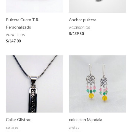
Pulcera Cuero T.R
Anchor pulcera
Personalizado
ACCESORIOS
S/
139,50
PARA ELLOS
S/
147,00
Collar Glistrao
coleccion Mandala
collares
aretes