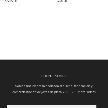
S/
225,00
S/
64,50
QUIENES SOMOS
Somos una empresa dedicada al diseño, fabricación y
comercialización de joyas de plata 925 – 950 y oro 18klts