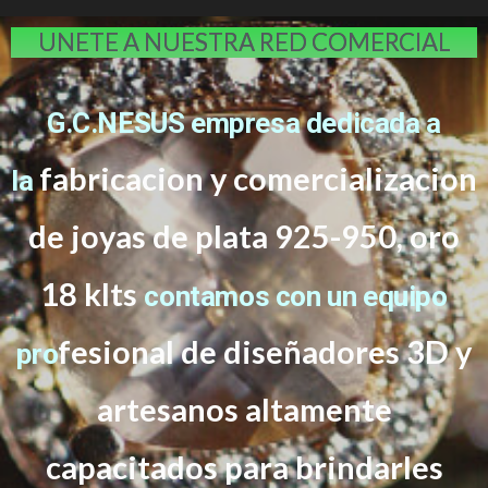
UNETE A NUESTRA RED COMERCIAL
G.C.NESUS empresa dedicada a
fabricacion y comercializacion
la
de joyas de plata 925-950, oro
18 klts
contamos con un equipo
f
esional de diseñadores 3D y
pro
artesanos altamente
capacitados
para brindarles