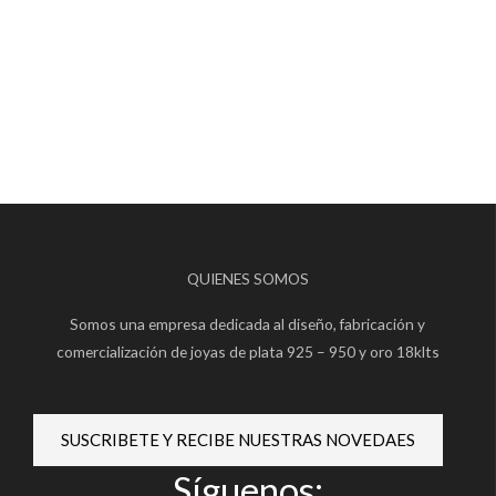
QUIENES SOMOS
Somos una empresa dedicada al diseño, fabricación y
comercialización de joyas de plata 925 – 950 y oro 18klts
SUSCRIBETE Y RECIBE NUESTRAS NOVEDAES
Síguenos: