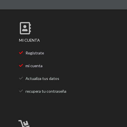
b
t
a
o
e
g
o
r
r
k
a
m
MI CUENTA
Registrate
mi cuenta
Actualiza tus datos
recupera tu contraseña