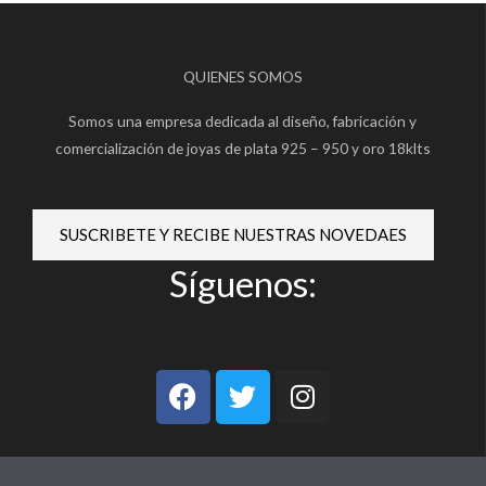
QUIENES SOMOS
Somos una empresa dedicada al diseño, fabricación y
comercialización de joyas de plata 925 – 950 y oro 18klts
SUSCRIBETE Y RECIBE NUESTRAS NOVEDAES
Síguenos:
F
T
I
a
w
n
c
i
s
e
t
t