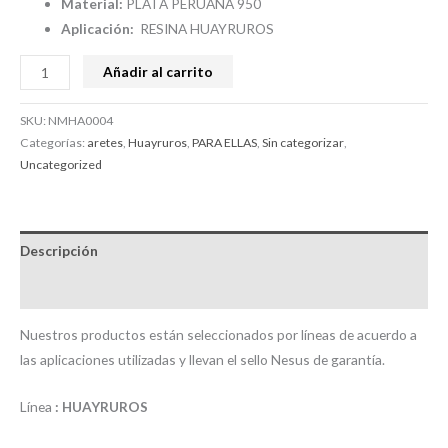
Material:
PLATA PERUANA 950
Aplicación:
RESINA HUAYRUROS
Añadir al carrito
SKU:
NMHA0004
Categorías:
aretes
,
Huayruros
,
PARA ELLAS
,
Sin categorizar
,
Uncategorized
Descripción
Valoraciones (0)
Nuestros productos están seleccionados por líneas de acuerdo a
las aplicaciones utilizadas y llevan el sello Nesus de garantía.
Línea
: HUAYRUROS