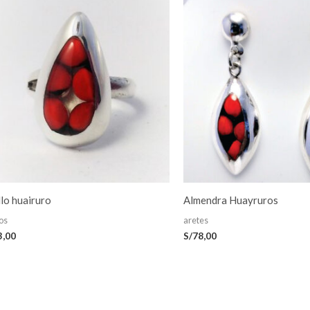
llo huairuro
Almendra Huayruros
los
aretes
3,00
S/
78,00