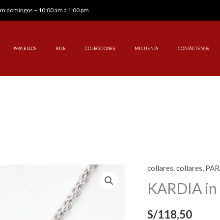
 pm domingos – 10:00 am a 1:00 pm
PARA ELLOS
KIDS
COLECCIONES
MI CUENTA
CONTÁCTENOS
collares
,
collares
,
PAR
KARDIA
in
KARDIA in 
love
cantidad
S/
118,50