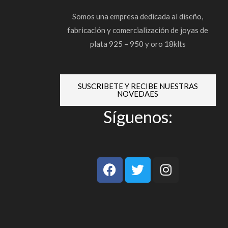
Somos una empresa dedicada al diseño,
fabricación y comercialización de joyas de
plata 925 – 950 y oro 18klts
SUSCRIBETE Y RECIBE NUESTRAS
NOVEDAES
Síguenos:
F
T
I
a
w
n
c
i
s
e
t
t
b
t
a
o
e
g