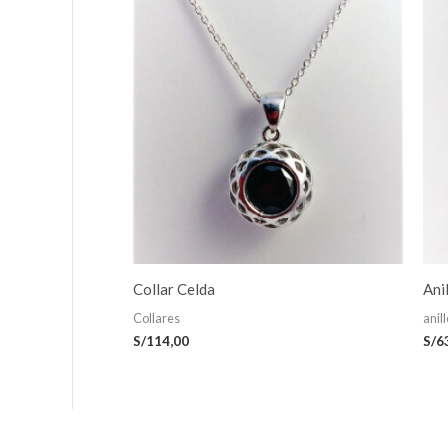
Collar Celda
Ani
Collares
anil
S/
114,00
S/
6