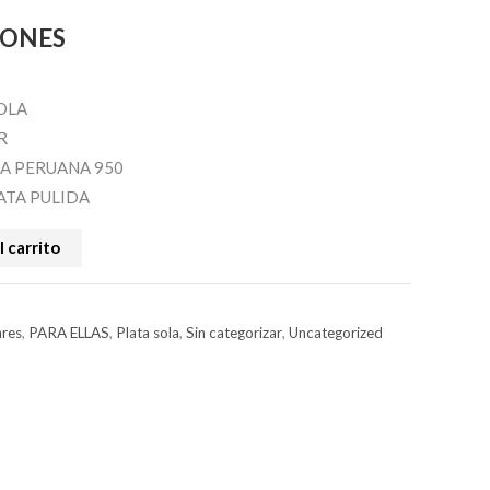
IONES
OLA
R
A PERUANA 950
ATA PULIDA
l carrito
ares
,
PARA ELLAS
,
Plata sola
,
Sin categorizar
,
Uncategorized