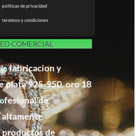
politicas de privacidad
terminos y condiciones
RED COMERCIAL
fabricacion y
 la
e plata 925-950, oro 18
f
esional de
ro
s altamente
s productos de