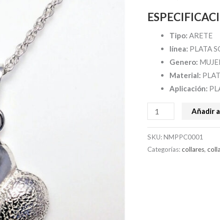
ESPECIFICAC
Tipo:
ARETE
línea:
PLATA S
Genero:
MUJE
Material:
PLAT
Aplicación:
PL
Añadir a
SKU:
NMPPC0001
Categorías:
collares
,
coll