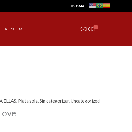
IDIOMA :
0
Cart
S/
0,00
GRUPO NESUS
A ELLAS
,
Plata sola
,
Sin categorizar
,
Uncategorized
love