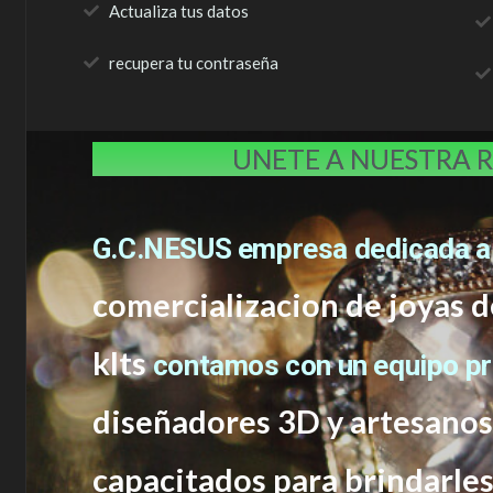
Actualiza tus datos
recupera tu contraseña
UNETE A NUESTRA 
G.C.NESUS empresa dedicada a
comercializacion de joyas d
klts
contamos con un equipo p
diseñadores 3D y artesano
capacitados
para brindarle