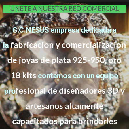
UNETE A NUESTRA RED COMERCIAL
G.C.NESUS empresa dedicada a
fabricacion y comercializacion
la
de joyas de plata 925-950, oro
18 klts
contamos con un equipo
f
esional de diseñadores 3D y
pro
artesanos altamente
capacitados
para brindarles