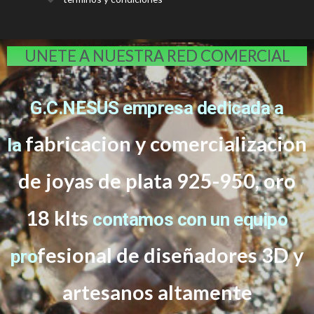
UNETE A NUESTRA RED COMERCIAL
G.C.NESUS empresa dedicada a
fabricacion y comercializacion
la
de joyas de plata 925-950, oro
18 klts
contamos con un equipo
f
esional de diseñadores 3D y
pro
artesanos altamente