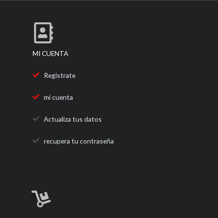
o
r
r
k
a
m
MI CUENTA
Registrate
mi cuenta
Actualiza tus datos
recupera tu contraseña