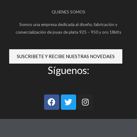
QUIENES SOMOS
Somos una empresa dedicada al diseño, fabricación y
comercialización de joyas de plata 925 – 950 y oro 18klts
SUSCRIBETE Y RECIBE NUESTRAS NOVEDAES
Síguenos:
F
T
I
a
w
n
c
i
s
e
t
t
b
t
a
o
e
g