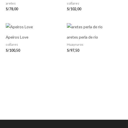
aretes
collares
S/
78,00
S/
102,00
Apeiros Love
aretes perla de rio
collares
Huayruros
S/
100,50
S/
97,50