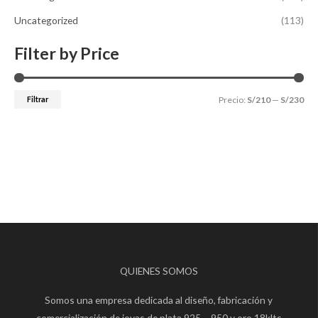
Uncategorized
(113)
Filter by Price
Filtrar
Precio:
S/210
—
S/230
QUIENES SOMOS
Somos una empresa dedicada al diseño, fabricación y
comercialización de joyas de plata 925 – 950 y oro 18klts