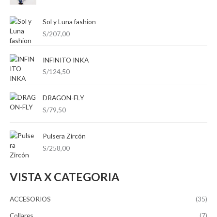
p
m
m
o
Sol y Luna fashion
í
á
S/
207,00
r
n
x
:
i
i
INFINITO INKA
m
m
S/
124,50
o
o
DRAGON-FLY
S/
79,50
Pulsera Zircón
S/
258,00
VISTA X CATEGORIA
ACCESORIOS
(35)
Collares
(7)