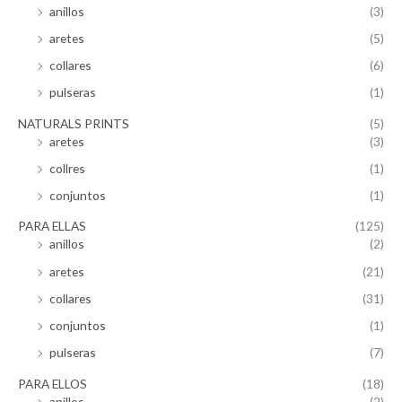
anillos
(3)
aretes
(5)
collares
(6)
pulseras
(1)
NATURALS PRINTS
(5)
aretes
(3)
collres
(1)
conjuntos
(1)
PARA ELLAS
(125)
anillos
(2)
aretes
(21)
collares
(31)
conjuntos
(1)
pulseras
(7)
PARA ELLOS
(18)
anillos
(2)