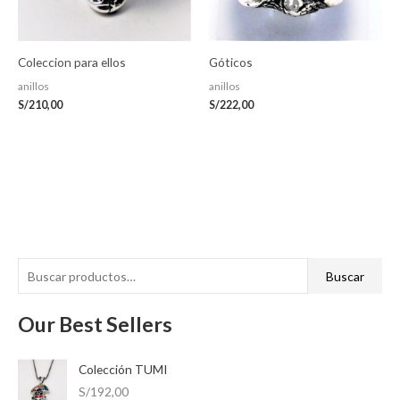
Coleccion para ellos
Góticos
anillos
anillos
S/
210,00
S/
222,00
B
P
P
Buscar
u
r
r
s
Our Best Sellers
e
e
c
c
c
a
Colección TUMI
i
i
r
S/
192,00
o
o