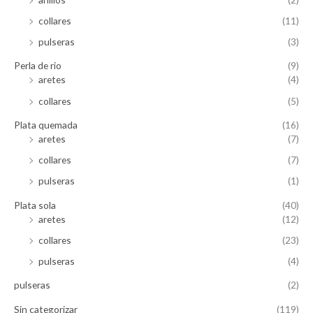
collares
(11)
pulseras
(3)
Perla de rio
(9)
aretes
(4)
collares
(5)
Plata quemada
(16)
aretes
(7)
collares
(7)
pulseras
(1)
Plata sola
(40)
aretes
(12)
collares
(23)
pulseras
(4)
pulseras
(2)
Sin categorizar
(119)