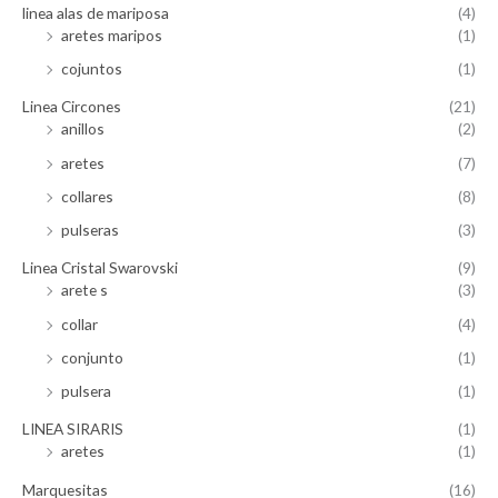
linea alas de mariposa
(4)
aretes maripos
(1)
cojuntos
(1)
Linea Circones
(21)
anillos
(2)
aretes
(7)
collares
(8)
pulseras
(3)
Linea Cristal Swarovski
(9)
arete s
(3)
collar
(4)
conjunto
(1)
pulsera
(1)
LINEA SIRARIS
(1)
aretes
(1)
Marquesitas
(16)