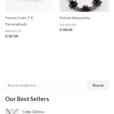
Pulcera Cuero T.R
Pulcera Marquesita
Personalizado
Marquesitas
S/
189,00
PARA ELLOS
S/
147,00
B
P
P
Buscar
u
r
r
s
Our Best Sellers
e
e
c
c
c
a
Collar Glistrao
i
i