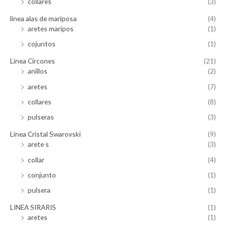
collares
(3)
linea alas de mariposa
(4)
aretes maripos
(1)
cojuntos
(1)
Linea Circones
(21)
anillos
(2)
aretes
(7)
collares
(8)
pulseras
(3)
Linea Cristal Swarovski
(9)
arete s
(3)
collar
(4)
conjunto
(1)
pulsera
(1)
LINEA SIRARIS
(1)
aretes
(1)