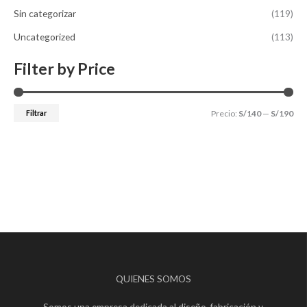
Sin categorizar
(119)
Uncategorized
(113)
Filter by Price
Filtrar
Precio:
S/140
—
S/190
QUIENES SOMOS
Somos una empresa dedicada al diseño, fabricación y