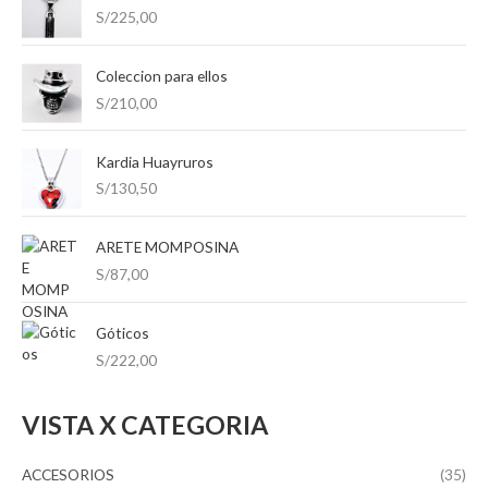
r
S/
225,00
o
o
p
m
m
o
Coleccion para ellos
í
á
S/
210,00
r
n
x
:
i
i
Kardia Huayruros
m
m
S/
130,50
o
o
ARETE MOMPOSINA
S/
87,00
Góticos
S/
222,00
VISTA X CATEGORIA
ACCESORIOS
(35)