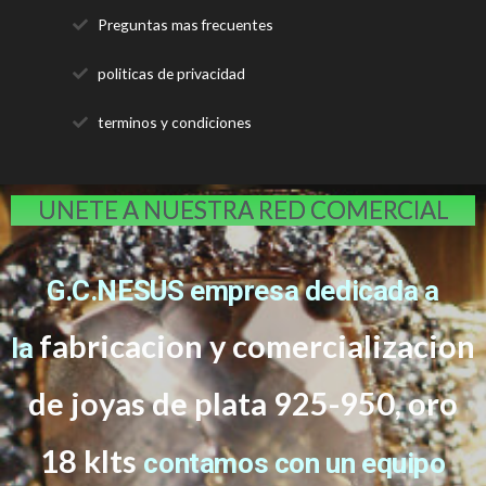
Preguntas mas frecuentes
politicas de privacidad
terminos y condiciones
UNETE A NUESTRA RED COMERCIAL
G.C.NESUS empresa dedicada a
fabricacion y comercializacion
la
de joyas de plata 925-950, oro
18 klts
contamos con un equipo