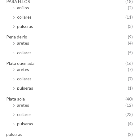
PARA ELLOS
(18)
anillos
(2)
collares
(11)
pulseras
(3)
Perla de rio
(9)
aretes
(4)
collares
(5)
Plata quemada
(16)
aretes
(7)
collares
(7)
pulseras
(1)
Plata sola
(40)
aretes
(12)
collares
(23)
pulseras
(4)
pulseras
(2)