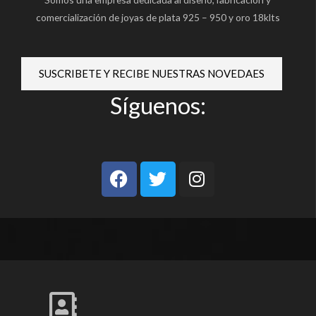
comercialización de joyas de plata 925 – 950 y oro 18klts
SUSCRIBETE Y RECIBE NUESTRAS NOVEDAES
Síguenos:
F
T
I
a
w
n
c
i
s
e
t
t
b
t
a
o
e
g
o
r
r
k
a
m