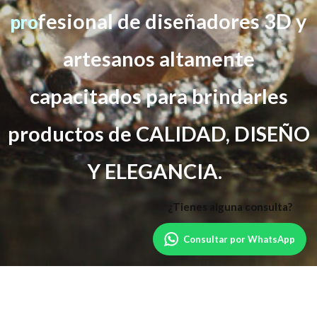
f
esional de diseñadores 3D y
pro
artesanos altamente
capacitados
para brindarles
productos de CALIDAD, DISEÑO
Y ELEGANCIA.
Consultar por WhatsApp
Powered by
WordPress