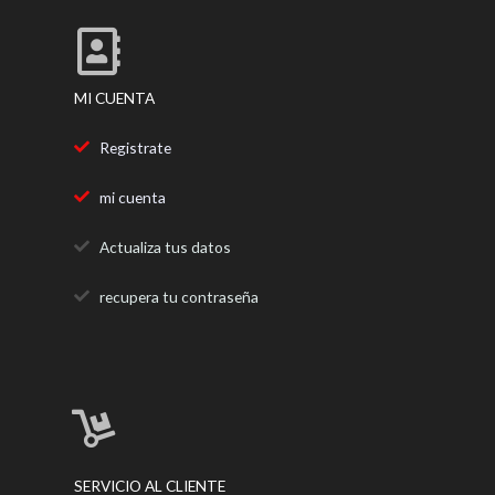
o
r
r
k
a
m
MI CUENTA
Registrate
mi cuenta
Actualiza tus datos
recupera tu contraseña
SERVICIO AL CLIENTE