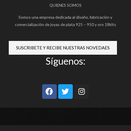
QUIENES SOMOS
Somos una empresa dedicada al diseño, fabricación y
comercialización de joyas de plata 925 – 950 y oro 18klts
SUSCRIBETE Y RECIBE NUESTRAS NOVEDAES
Síguenos:
F
T
I
a
w
n
c
i
s
e
t
t
b
t
a
o
e
g