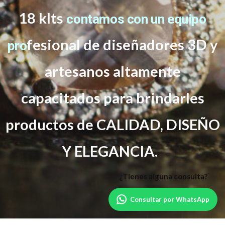
18 klts
contamos con un equipo
f
esional de diseñadores 3D y
pro
artesanos altamente
capacitados
para brindarles
productos de CALIDAD, DISEÑO
Y ELEGANCIA.
Consultar por WhatsApp
Powered by
WordPress