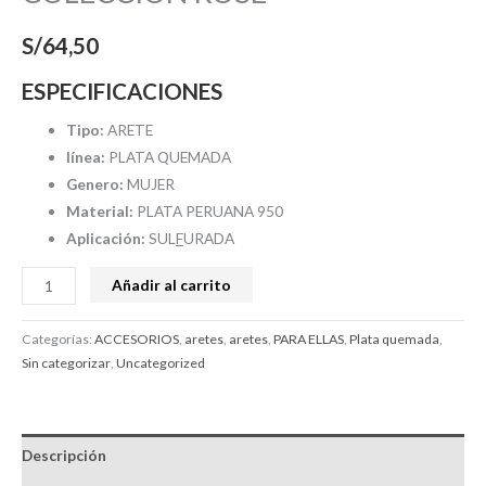
S/
64,50
ESPECIFICACIONES
Tipo:
ARETE
línea:
PLATA QUEMADA
Genero:
MUJER
Material:
PLATA PERUANA 950
Aplicación:
SUL
F
URADA
Añadir al carrito
Categorías:
ACCESORIOS
,
aretes
,
aretes
,
PARA ELLAS
,
Plata quemada
,
Sin categorizar
,
Uncategorized
Descripción