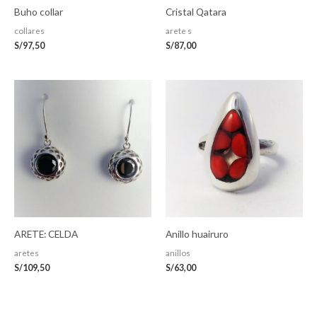
Buho collar
Cristal Qatara
collares
arete s
S/
97,50
S/
87,00
ARETE: CELDA
Anillo huairuro
aretes
anillos
S/
109,50
S/
63,00