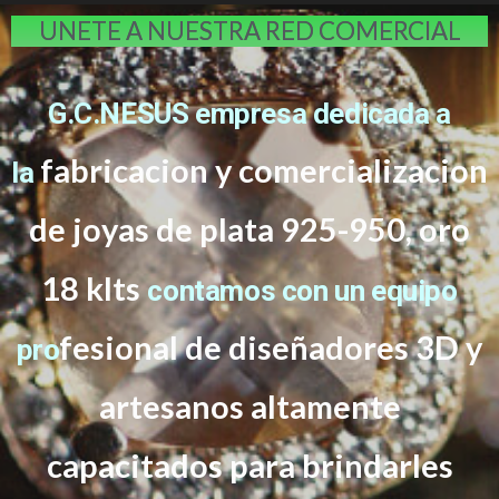
UNETE A NUESTRA RED COMERCIAL
G.C.NESUS empresa dedicada a
fabricacion y comercializacion
la
de joyas de plata 925-950, oro
18 klts
contamos con un equipo
f
esional de diseñadores 3D y
pro
artesanos altamente
capacitados
para brindarles