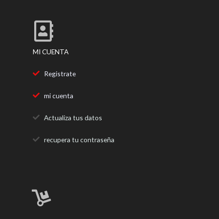
o
r
r
k
a
m
MI CUENTA
Registrate
mi cuenta
Actualiza tus datos
recupera tu contraseña