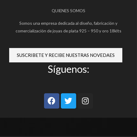
QUIENES SOMOS
Somos una empresa dedicada al diseño, fabricación y
comercialización de joyas de plata 925 – 950 y oro 18klts
SUSCRIBETE Y RECIBE NUESTRAS NOVEDAES
Síguenos:
F
T
I
a
w
n
c
i
s
e
t
t
b
t
a
o
e
g