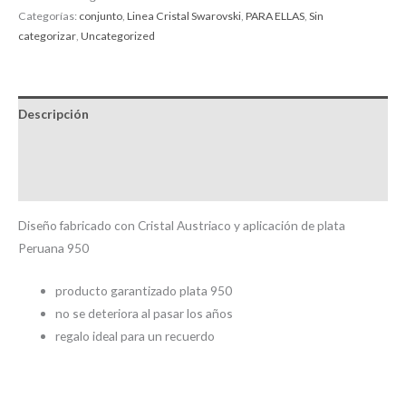
Categorías:
conjunto
,
Linea Cristal Swarovski
,
PARA ELLAS
,
Sin
categorizar
,
Uncategorized
Descripción
Información adicional
Valoraciones (0)
Diseño fabricado con Cristal Austriaco y aplicación de plata
Peruana 950
producto garantizado plata 950
no se deteriora al pasar los años
regalo ideal para un recuerdo