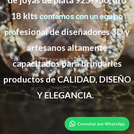
18 klts
contamos con un equipo
f
esional de diseñadores 3D y
pro
artesanos altamente
capacitados
para brindarles
productos de CALIDAD, DISEÑO
Y ELEGANCIA.
Consultar por WhatsApp