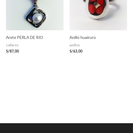
Arete PERLA DE RIO
Anillo huairuro
collares
anillos
S/
87,00
S/
63,00