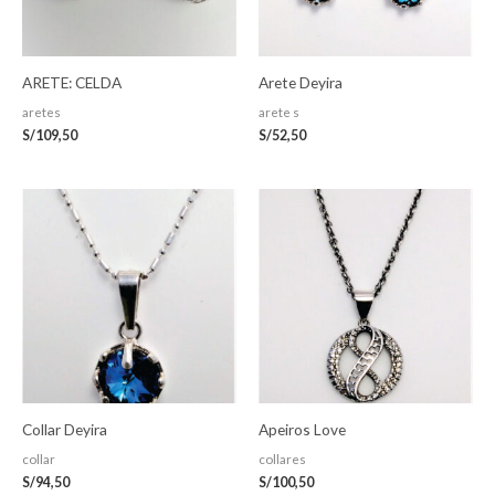
ARETE: CELDA
Arete Deyira
aretes
arete s
S/
109,50
S/
52,50
Collar Deyira
Apeiros Love
collar
collares
S/
94,50
S/
100,50