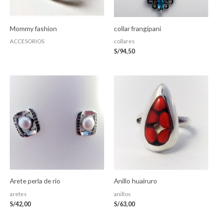
Mommy fashion
collar frangipani
ACCESORIOS
collares
S/
94,50
Arete perla de rio
Anillo huairuro
aretes
anillos
S/
42,00
S/
63,00