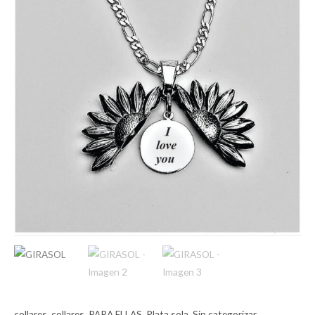
collares
,
collares
,
PARA ELLAS
,
Plata sola
,
Sin categorizar