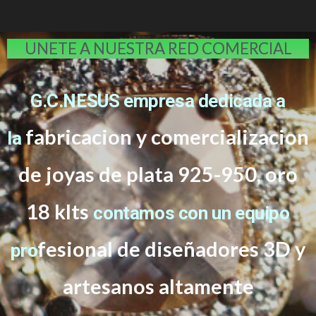
UNETE A NUESTRA RED COMERCIAL
G.C.NESUS empresa dedicada a
fabricacion y comercializacion
la
de joyas de plata 925-950, oro
18 klts
contamos con un equipo
f
esional de diseñadores 3D y
pro
artesanos altamente