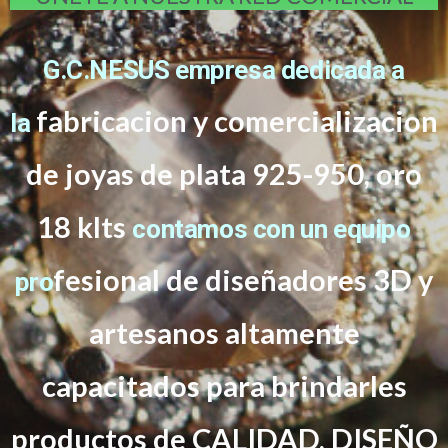
G.C.NESUS empresa dedicada a
fabricacion y comercializacion
la
de joyas de plata 925-950, oro
18 klts
contamos con un equipo
f
esional de diseñadores 3D y
pro
artesanos altamente
capacitados
para brindarles
productos de CALIDAD, DISEÑO