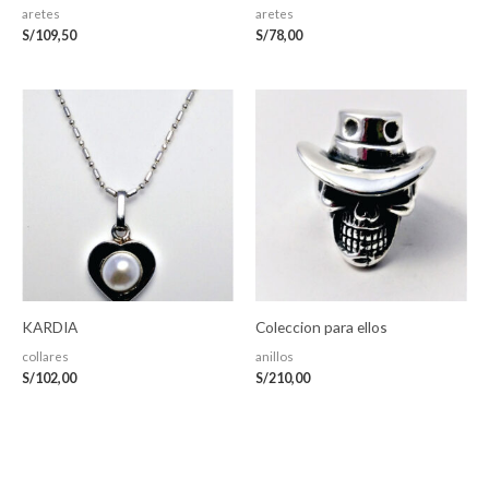
aretes
aretes
S/
109,50
S/
78,00
KARDIA
Coleccion para ellos
collares
anillos
S/
102,00
S/
210,00