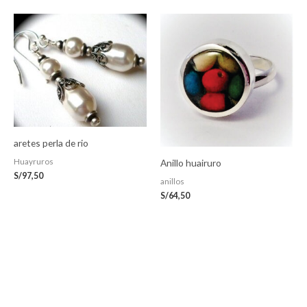
aretes perla de rio
Huayruros
Anillo huairuro
S/
97,50
anillos
S/
64,50