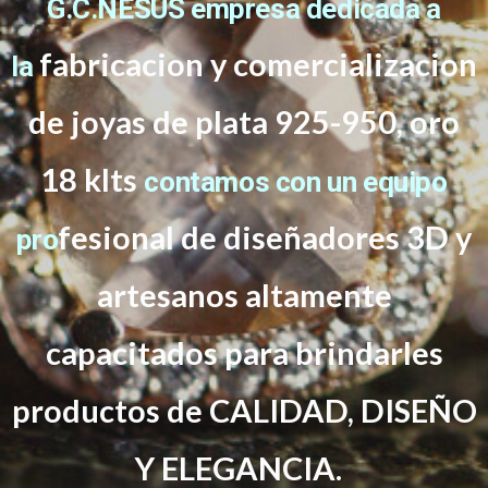
G.C.NESUS empresa dedicada a
fabricacion y comercializacion
la
de joyas de plata 925-950, oro
18 klts
contamos con un equipo
f
esional de diseñadores 3D y
pro
artesanos altamente
capacitados
para brindarles
productos de CALIDAD, DISEÑO
Y ELEGANCIA.