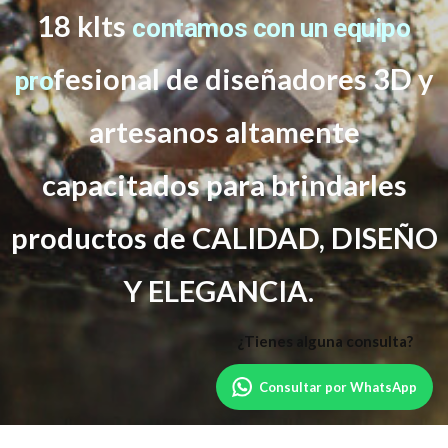
18 klts
contamos con un equipo
f
esional de diseñadores 3D y
pro
artesanos altamente
capacitados
para brindarles
productos de CALIDAD, DISEÑO
Y ELEGANCIA.
Consultar por WhatsApp
Powered by
WordPress