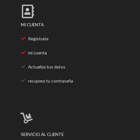
k
a
m
MI CUENTA
Registrate
mi cuenta
Actualiza tus datos
recupera tu contraseña
SERVICIO AL CLIENTE