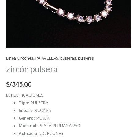
Linea Circones
,
PARA ELLAS
,
pulseras
,
pulseras
zircón pulsera
S/
345,00
ESPECIFICACIONES
Tipo:
PULSERA
línea:
CIRCONES
Genero:
MUJER
Material:
PLATA PERUANA 950
Aplicación:
CIRCONES