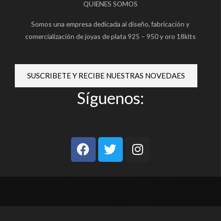
QUIENES SOMOS
Somos una empresa dedicada al diseño, fabricación y
comercialización de joyas de plata 925 – 950 y oro 18klts
SUSCRIBETE Y RECIBE NUESTRAS NOVEDAES
Síguenos:
F
T
I
a
w
n
c
i
s
e
t
t
b
t
a
o
e
g
o
r
r