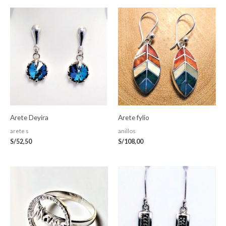
Arete Deyira
Arete fylio
arete s
anillos
S/
52,50
S/
108,00