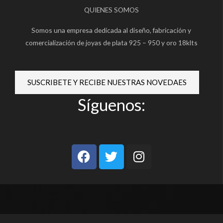
QUIENES SOMOS
Somos una empresa dedicada al diseño, fabricación y
comercialización de joyas de plata 925 – 950 y oro 18klts
SUSCRIBETE Y RECIBE NUESTRAS NOVEDAES
Síguenos:
F
T
I
a
w
n
c
i
s
e
t
t
b
t
a
o
e
g