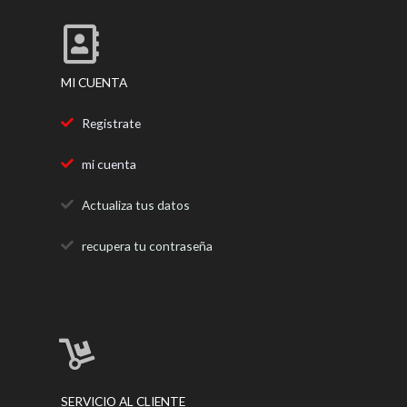
o
r
r
k
a
m
MI CUENTA
Registrate
mi cuenta
Actualiza tus datos
recupera tu contraseña
SERVICIO AL CLIENTE