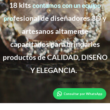
18 klts
contamos con un equipo
f
esional de diseñadores 3D y
pro
artesanos altamente
capacitados
para brindarles
productos de CALIDAD, DISEÑO
Y ELEGANCIA.
Consultar por WhatsApp
Powered by
WordPress